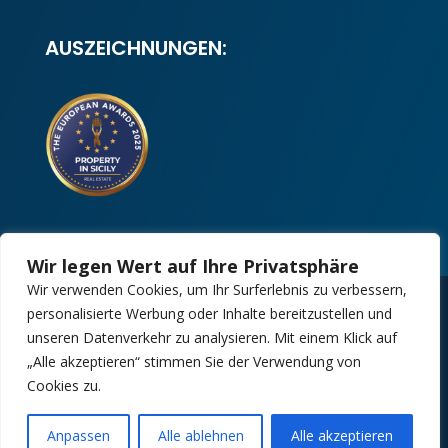
AUSZEICHNUNGEN:
Wir legen Wert auf Ihre Privatsphäre
Wir verwenden Cookies, um Ihr Surferlebnis zu verbessern,
personalisierte Werbung oder Inhalte bereitzustellen und
Copyright 2025 | Property in Sicily S.R.L. –
unseren Datenverkehr zu analysieren. Mit einem Klick auf
International Real Estate Agency • P.IVA: IT –
„Alle akzeptieren“ stimmen Sie der Verwendung von
06925560820 • REA: PA – 425350
Cookies zu.
Design by:
Kappaelle Comunicazione
Anpassen
Alle ablehnen
Alle akzeptieren