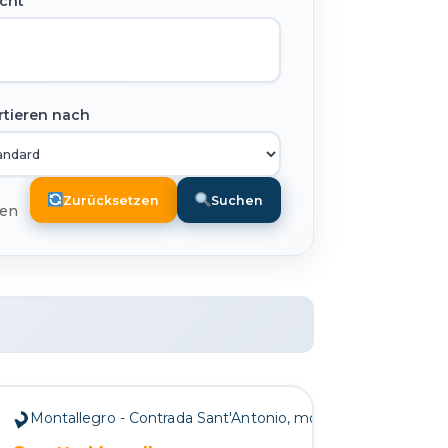
cht
rtieren nach
Zurücksetzen
Suchen
gen
Montallegro - Contrada Sant'Antonio, montallegro