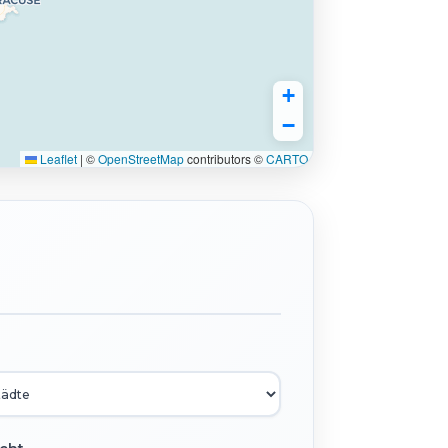
+
−
Leaflet
|
©
OpenStreetMap
contributors ©
CARTO