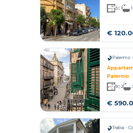
3
1
1
€ 120.
Palermo -
Appartame
Palermo
9
2
€ 590.
Trabia - C