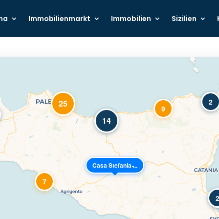
ma
Immobilienmarkt
Immobilien
Sizilien
2
25
9
14
Casa Stefania ̵...
7