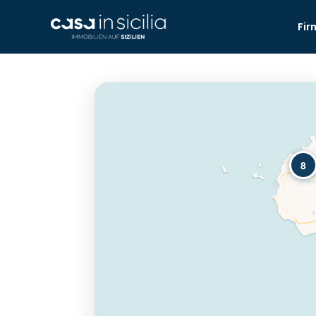
Fir
8