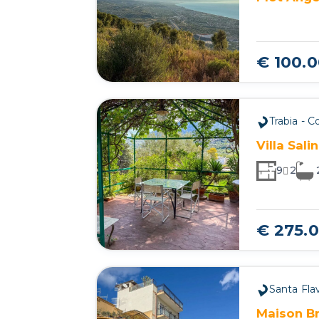
€ 100.
Trabia - C
Villa Sali
9
2
€ 275.
Santa Flav
Maison Br