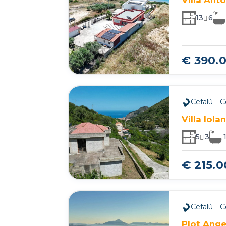
13
6
€ 390.
Cefalù - 
Villa Iola
5
3
€ 215.
Cefalù - 
Plot Ange