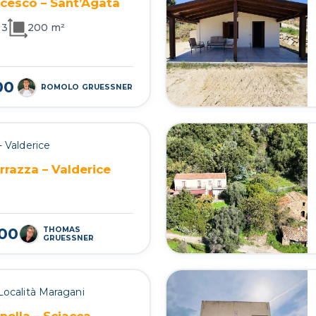
cesco – Sant’Agata
3
200 m²
00
ROMOLO GRUESSNER
- Valderice
rrazza – Valderice
000
THOMAS
GRUESSNER
 Località Maragani
nella – Sciacca