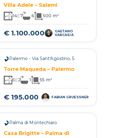
Villa Adele – Salemi
14
7
6
500 m²
€ 1.100.000
GAETANO
VARCASIA
Palermo - Via Sant'Agostino, 5
Torre Maqueda – Palermo
5
2
1
55 m²
€ 195.000
FABIAN GRUESSNER
Palma di Montechiaro
Casa Brigitte – Palma di