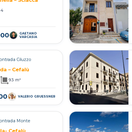
4
000
GAETANO
VARCASIA
Contrada Ciluzzo
nda – Cefalù
1
93 m²
000
VALERIO GRUESSNER
Contrada Monte
la- Cefalù