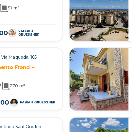
51 m²
000
VALERIO
GRUESSNER
 Via Maqueda, 165
nto Franci –
3
270 m²
000
FABIAN GRUESSNER
ontrada Sant'Onofrio