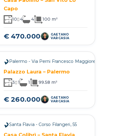
Capo
10
4
4
100 m²
€ 470.000
GAETANO
VARCASIA
Palermo - Via Perni Francesco Maggiore, 17
Palazzo Laura – Palermo
3
1
1
99.58 m²
€ 260.000
GAETANO
VARCASIA
Santa Flavia - Corso Filangeri, 55
Casa Colibrì – Santa Flavia