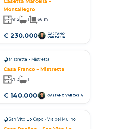
Casetta Marcella –
Montallegro
4
2
1
66 m²
€ 230.000
GAETANO
VARCASIA
Mistretta - Mistretta
Casa Franco – Mistretta
7
3
1
€ 140.000
GAETANO VARCASIA
San Vito Lo Capo - Via del Mulino
Casa Paolino – San Vito Lo