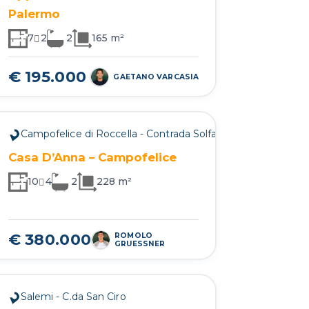
Palermo
7
2
2
165 m²
€ 195.000
GAETANO VARCASIA
Campofelice di Roccella - Contrada Solfarelli
Casa D’Anna – Campofelice
10
4
2
228 m²
€ 380.000
ROMOLO
GRUESSNER
Salemi - C.da San Ciro