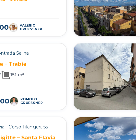
000
VALERIO
GRUESSNER
ontrada Salina
na – Trabia
2
151 m²
000
ROMOLO
GRUESSNER
ia - Corso Filangeri, 55
igitte – Santa Flavia