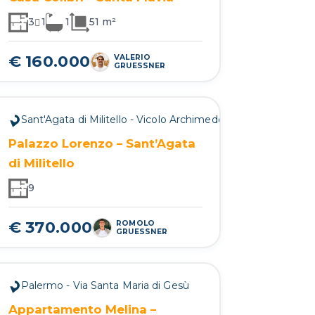
3
1
1
51 m²
€ 160.000
VALERIO
GRUESSNER
Sant'Agata di Militello - Vicolo Archimede Traversa I
Palazzo Lorenzo – Sant’Agata
di Militello
9
€ 370.000
ROMOLO
GRUESSNER
Palermo - Via Santa Maria di Gesù
Appartamento Melina –