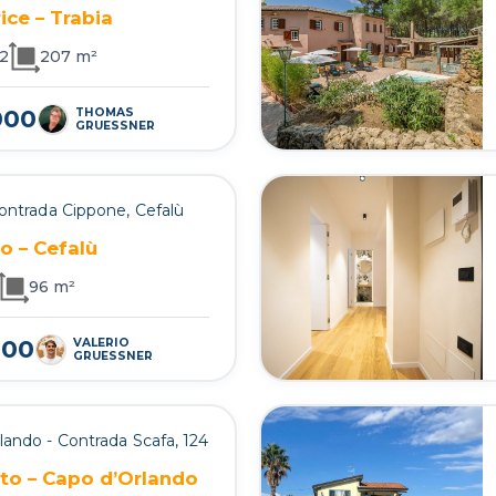
ice – Trabia
2
207 m²
000
THOMAS
GRUESSNER
Contrada Cippone, Cefalù
o – Cefalù
96 m²
000
VALERIO
GRUESSNER
lando - Contrada Scafa, 124
nito – Capo d’Orlando