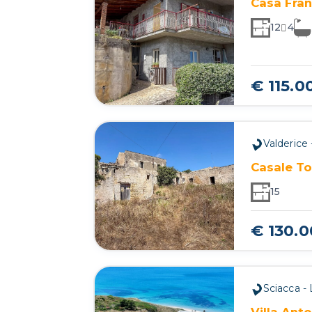
Casa Fran
12
4
€ 115.0
Valderice 
Casale To
15
€ 130.
Sciacca -
Villa Anto