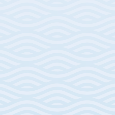
hat, haben es ihm ermöglicht, hier
neue Kunden zu finden.
Rickys steuerpflichtiges Einkommen
im Jahr 2022 betrug rund 110.000 Euro.
Durch die Inanspruchnahme der
Inpatriate-Regelung (die vor 2024
sogar noch höher war) konnte er
seine Steuerrechnung massiv senken.
Mit dem gesparten Geld hat Ricky mit
der Renovierung seines neuen
sizilianischen Anwesens begonnen,
und er erzählt uns, dass er nichts an
seinem neuen Lebensstil auf der Insel
ändern würde.