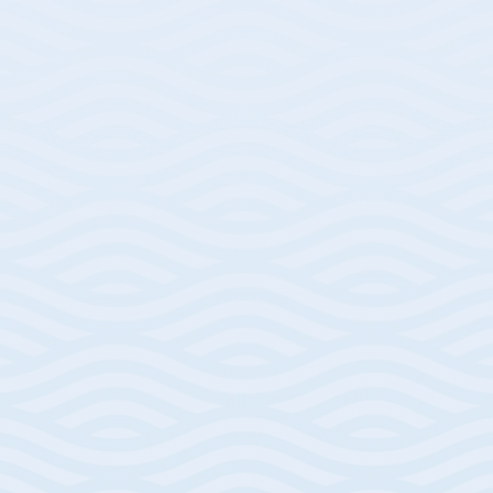
Seit der Covid-19-Pandemie sind
intelligentes Arbeiten und der so
genannte „digitale Nomaden“-
Lebensstil immer beliebter geworden.
Hier ist ein Beispiel dafür, wie die
Entscheidung, dies von Sizilien aus zu
tun, zu großen Steuereinsparungen
führen kann:
Ricky ist ein amerikanischer digitaler
Berater, der gerne Pausen von der
Arbeit macht und seine Batterien bei
Spaziergängen in der Natur auflädt.
Ende 2022 verlegte er seinen
Wohnsitz in ein wunderschönes Dorf
im Nebrodi-Park, von wo aus er sein
Geschäft online betreibt. Die
italienischen Kontakte, die er geknüpft