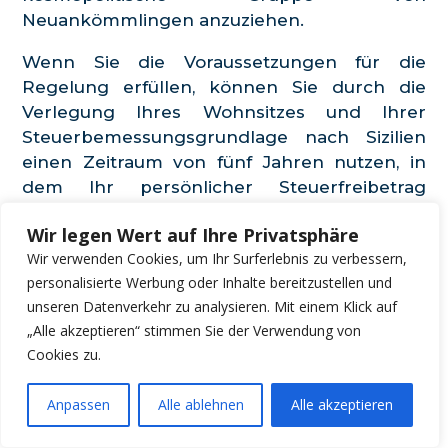
Neuankömmlingen anzuziehen.
Wenn Sie die Voraussetzungen für die
Regelung erfüllen, können Sie durch die
Verlegung Ihres Wohnsitzes und Ihrer
Steuerbemessungsgrundlage nach Sizilien
einen Zeitraum von fünf Jahren nutzen, in
dem Ihr persönlicher Steuerfreibetrag
unglaubliche 50 % beträgt.
Wir legen Wert auf Ihre Privatsphäre
Das bedeutet nicht, dass Sie 50 % Steuern
Wir verwenden Cookies, um Ihr Surferlebnis zu verbessern,
zahlen – es bedeutet, dass nur 50 % Ihres
personalisierte Werbung oder Inhalte bereitzustellen und
Einkommens steuerpflichtig sind. Da die
unseren Datenverkehr zu analysieren. Mit einem Klick auf
ersten 15.000 €, die Sie verdienen, nur mit
„Alle akzeptieren“ stimmen Sie der Verwendung von
einem Steuersatz von 23 % besteuert
Cookies zu.
werden, könnte das bedeuten, dass Ihre
gesamte Steuerrechnung bei verlockend
Anpassen
Alle ablehnen
Alle akzeptieren
niedrigen 13,5 % Ihres Einkommens liegt. Kein
Open ch