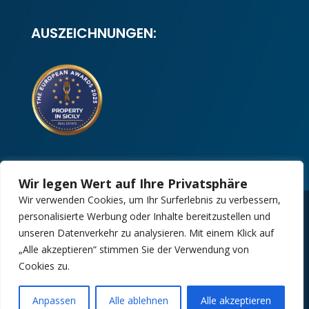
AUSZEICHNUNGEN:
Wir legen Wert auf Ihre Privatsphäre
Wir verwenden Cookies, um Ihr Surferlebnis zu verbessern,
personalisierte Werbung oder Inhalte bereitzustellen und
Copyright 2025 | Property in Sicily S.R.L. –
unseren Datenverkehr zu analysieren. Mit einem Klick auf
International Real Estate Agency • P.IVA: IT –
„Alle akzeptieren“ stimmen Sie der Verwendung von
06925560820 • REA: PA – 425350
Cookies zu.
Design by:
Kappaelle Comunicazione
Anpassen
Alle ablehnen
Alle akzeptieren