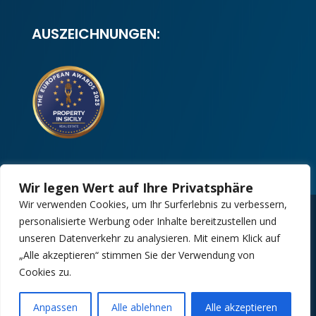
AUSZEICHNUNGEN:
Wir legen Wert auf Ihre Privatsphäre
Wir verwenden Cookies, um Ihr Surferlebnis zu verbessern,
personalisierte Werbung oder Inhalte bereitzustellen und
Copyright 2025 | Property in Sicily S.R.L. –
unseren Datenverkehr zu analysieren. Mit einem Klick auf
International Real Estate Agency • P.IVA: IT –
„Alle akzeptieren“ stimmen Sie der Verwendung von
06925560820 • REA: PA – 425350
Cookies zu.
Design by:
Kappaelle Comunicazione
Anpassen
Alle ablehnen
Alle akzeptieren