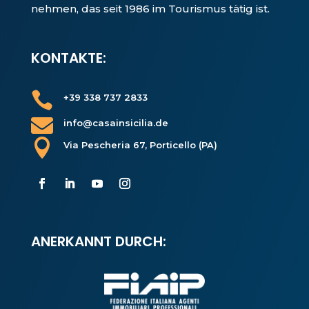
nehmen, das seit 1986 im Tourismus tätig ist.
KONTAKTE:

+39 338 737 2833

info@casainsicilia.de

Via Pescheria 67, Porticello (PA)
ANERKANNT DURCH: