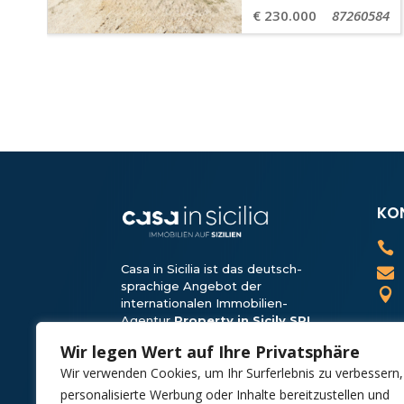
€ 230.000
87260584
KO

Casa in Sicilia ist das deutsch-

sprachige Angebot der

internationalen Immobilien-
Agentur
Property in Sicily SRL
.
Wir sind Teil der
Solemar
Wir legen Wert auf Ihre Privatsphäre
Sicilia
-Gruppe, ein Unter­nehmen,
Wir verwenden Cookies, um Ihr Surferlebnis zu verbessern,
das seit 1986 im Tourismus tätig
ist.
personalisierte Werbung oder Inhalte bereitzustellen und