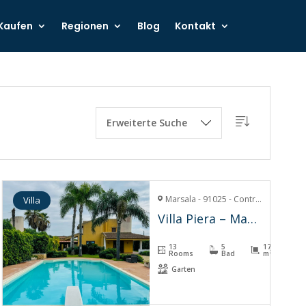
Kaufen
Regionen
Blog
Kontakt
Erweiterte Suche
Marsala - 91025 - Contrada Cozzaro
Villa
Villa Piera – Marsala
13
5
178
Rooms
Bad
m²
Garten