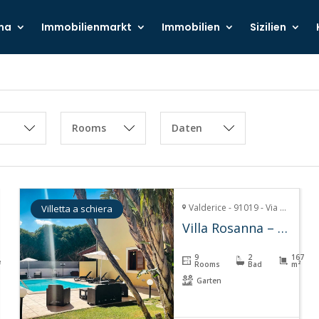
ma
Immobilienmarkt
Immobilien
Sizilien
Rooms
Daten
Valderice - 91019 - Via Giardini del Conte 73
Villetta a schiera
Villa Rosanna – Bonagia
9
2
167
²
Rooms
Bad
m²
Garten