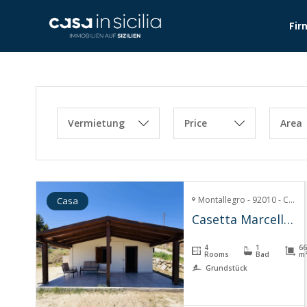
Fir
Vermietung
Price
Area
Montallegro - 92010 - Contrada Sant'Antonio, montallegro
Casa
Casetta Marcella – Montallegro
4
1
66
Rooms
Bad
m
Grundstück