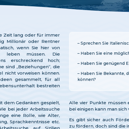
e Zeit lang oder für immer
llig Millionär oder Rentner
– Sprechen Sie Italienis
atisch, wenn Sie hier von
– Haben Sie eine möglic
nis leben müssen. Die
iens erschreckend hoch;
– Haben Sie genügend E
he sind „Beziehungen“, die
l nicht vorweisen können.
– Haben Sie Bekannte, di
Ideen gesammelt, für all
können?
 Lebensunterhalt bestreiten
it dem Gedanken gespielt,
Alle vier Punkte müssen e
. Wie bei jeder Arbeitssuche
bei einigen kann man sich 
nge eine Rolle, wie Alter,
Es gibt sicher auch Förde
ung, Sprachkenntnisse etc.
zu fördern, doch sind die
beitssuche auf Sizilien