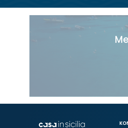
Me
KO