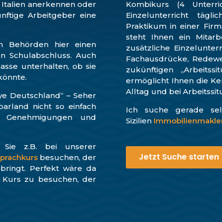
 Italien anerkennen oder
Kombikurs (4 Unterri
ünftige Arbeitgeber eine
Einzelunterricht tägl
Praktikum in einer Firm
steht Ihnen ein Mitarb
n Behörden hier einen
zusätzliche Einzelunter
en Schulabschluss. Auch
Fachausdrücke, Redewen
kasse unterhalten, ob sie
zukünftigen „Arbeitssi
 könnte.
ermöglicht Ihnen die Ke
Alltag und bei Arbeitss
ye Deutschland“ – Seher
arland nicht so einfach
Ich suche gerade sel
n. Genehmigungen und
Sizilien
Immobilienmakle
 Sie z.B. bei unserer
Jetzt Suche starten
prachkurs
besuchen, der
bringt. Perfekt wäre da
– Kurs zu besuchen, der