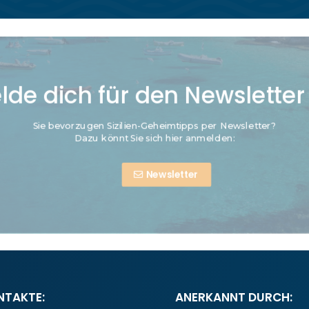
lde dich für den Newsletter
Sie bevorzugen Sizilien-Geheimtipps per Newsletter?
Dazu könnt Sie sich hier anmelden:
Newsletter
NTAKTE:
ANERKANNT DURCH: