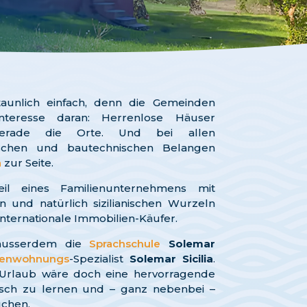
staunlich einfach, denn die Gemeinden
nteresse daran: Herrenlose Häuser
gerade die Orte. Und bei allen
tischen und bautechnischen Belangen
a
zur Seite.
eil eines Familienunternehmens mit
n und natürlich sizilianischen Wurzeln
internationale Immobilien-Käufer.
ausserdem die
Sprachschule
Solemar
ienwohnungs
-Spezialist
Solemar Sicilia
.
en-Urlaub wäre doch eine hervorragende
nisch zu lernen und – ganz nebenbei –
uchen.