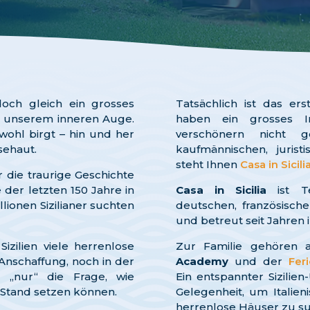
och gleich ein grosses
Tatsächlich ist das er
r unserem inneren Auge.
haben ein grosses I
wohl birgt – hin und her
verschönern nicht 
sehaut.
kaufmännischen, juris
steht Ihnen
Casa in Sicili
r die traurige Geschichte
 der letzten 150 Jahre in
Casa in Sicilia
ist T
lionen Sizilianer suchten
deutschen, französische
und betreut seit Jahren 
izilien viele herrenlose
Zur Familie gehören 
Anschaffung, noch in der
Academy
und der
Fer
o „nur“ die Frage, wie
Ein entspannter Sizili
 Stand setzen können.
Gelegenheit, um Italie
herrenlose Häuser zu s