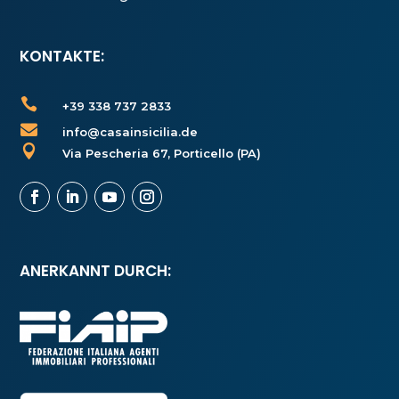
KONTAKTE:

+39 338 737 2833

info@casainsicilia.de

Via Pescheria 67, Porticello (PA)
ANERKANNT DURCH: