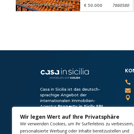
€ 50.000
7860580
KO

Casa in Sicilia ist das deutsch-

sprachige Angebot der

internationalen Immobilien-
Agentur
Property in Sicily SRL
.
Wir sind Teil der
Solemar
Wir legen Wert auf Ihre Privatsphäre
Sicilia
-Gruppe, ein Unter­nehmen,
Wir verwenden Cookies, um Ihr Surferlebnis zu verbessern,
das seit 1986 im Tourismus tätig
ist.
personalisierte Werbung oder Inhalte bereitzustellen und