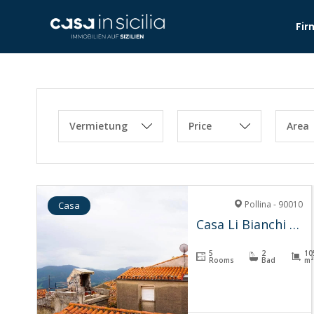
Fir
Vermietung
Price
Area
Pollina - 90010
Casa
Casa Li Bianchi – Pollina
5
2
10
Rooms
Bad
m²