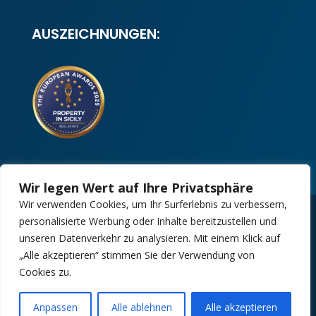
AUSZEICHNUNGEN:
Wir legen Wert auf Ihre Privatsphäre
Wir verwenden Cookies, um Ihr Surferlebnis zu verbessern,
personalisierte Werbung oder Inhalte bereitzustellen und
Copyright 2025 | Property in Sicily S.R.L. –
unseren Datenverkehr zu analysieren. Mit einem Klick auf
International Real Estate Agency • P.IVA: IT –
„Alle akzeptieren“ stimmen Sie der Verwendung von
06925560820 • REA: PA – 425350
Cookies zu.
Design by:
Kappaelle Comunicazione
Anpassen
Alle ablehnen
Alle akzeptieren