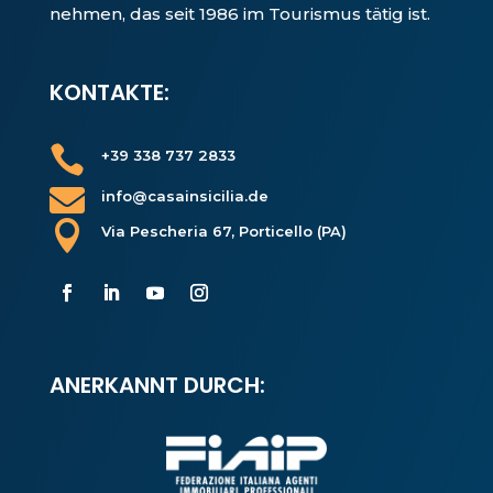
nehmen, das seit 1986 im Tourismus tätig ist.
KONTAKTE:

+39 338 737 2833

info@casainsicilia.de

Via Pescheria 67, Porticello (PA)
ANERKANNT DURCH: