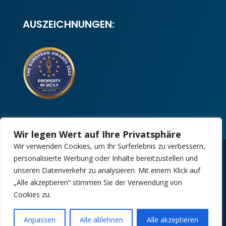
AUSZEICHNUNGEN:
Wir legen Wert auf Ihre Privatsphäre
Wir verwenden Cookies, um Ihr Surferlebnis zu verbessern,
personalisierte Werbung oder Inhalte bereitzustellen und
Copyright 2025 | Property in Sicily S.R.L. –
unseren Datenverkehr zu analysieren. Mit einem Klick auf
International Real Estate Agency • P.IVA: IT –
„Alle akzeptieren“ stimmen Sie der Verwendung von
06925560820 • REA: PA – 425350
Cookies zu.
Design by:
Kappaelle Comunicazione
Anpassen
Alle ablehnen
Alle akzeptieren