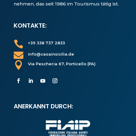
nehmen, das seit 1986 im Tourismus tätig ist.
KONTAKTE:

+39 338 737 2833

info@casainsicilia.de

Via Pescheria 67, Porticello (PA)
ANERKANNT DURCH: