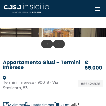
‹
›
Appartamento Giusi – Termini
€
Imerese
55.000
Termini Imerese - 90018 - Via
#86424928
Stesicoro, 83
2 Zimmer
1 Badezimmer
21 m²
2°