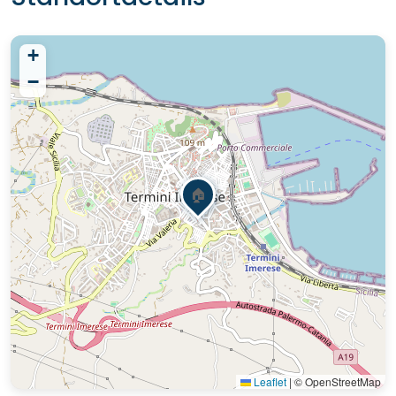
+
−
🏠
Leaflet
|
© OpenStreetMap