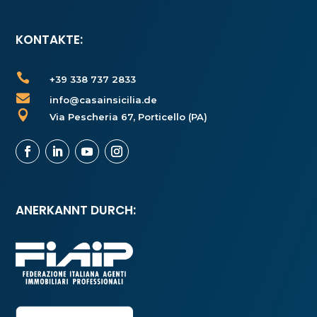
KONTAKTE:

+39 338 737 2833

info@casainsicilia.de

Via Pescheria 67, Porticello (PA)
ANERKANNT DURCH: