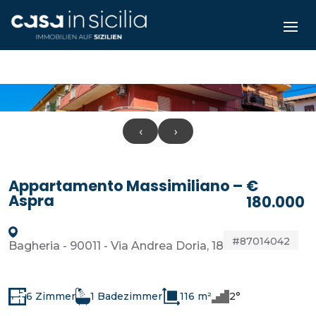
‹
›
Appartamento Massimiliano –
€
Aspra
180.000
#87014042
Bagheria - 90011 - Via Andrea Doria, 18
6 Zimmer
1 Badezimmer
116 m²
2°