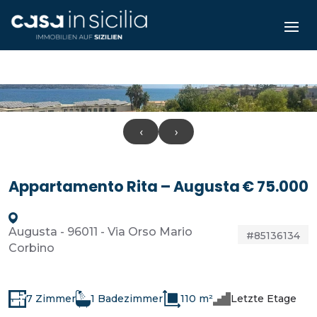
‹
›
Appartamento Rita – Augusta
€ 75.000
Augusta - 96011 - Via Orso Mario
#85136134
Corbino
7 Zimmer
1 Badezimmer
110 m²
Letzte Etage