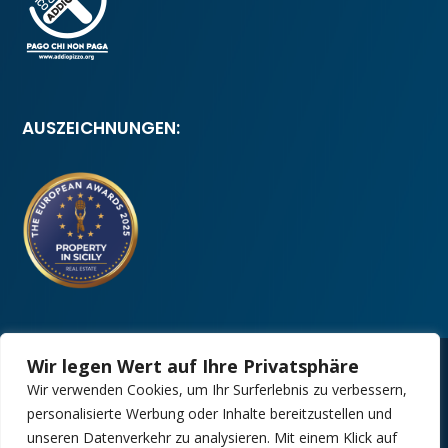
AUSZEICHNUNGEN:
Wir legen Wert auf Ihre Privatsphäre
Copyright 2025 | Property in Sicily S.R.L. – International Real
Wir verwenden Cookies, um Ihr Surferlebnis zu verbessern,
Estate Agency • P.IVA: IT – 06925560820 • REA: PA –
425350
personalisierte Werbung oder Inhalte bereitzustellen und
unseren Datenverkehr zu analysieren. Mit einem Klick auf