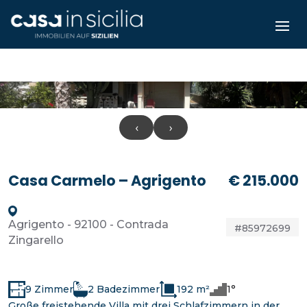
‹
›
Casa Carmelo – Agrigento
€ 215.000
Agrigento - 92100 - Contrada
#85972699
Zingarello
9 Zimmer
2 Badezimmer
192 m²
1°
Große freistehende Villa mit drei Schlafzimmern in der