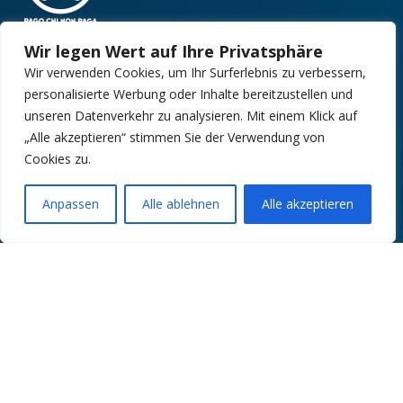
Wir legen Wert auf Ihre Privatsphäre
Wir verwenden Cookies, um Ihr Surferlebnis zu verbessern,
AUSZEICHNUNGEN:
personalisierte Werbung oder Inhalte bereitzustellen und
unseren Datenverkehr zu analysieren. Mit einem Klick auf
„Alle akzeptieren“ stimmen Sie der Verwendung von
Cookies zu.
Anpassen
Alle ablehnen
Alle akzeptieren
Open ch
Copyright 2025 | Property in Sicily S.R.L. – International Real
Estate Agency • P.IVA: IT – 06925560820 • REA: PA –
425350
Design by:
Kappaelle Comunicazione