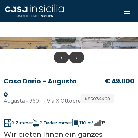
‹
›
Casa Dario – Augusta
€ 49.000
#85034468
Augusta - 96011 - Via X Ottobre
9 Zimmer
2 Badezimmer
110 m²
1°
Wir bieten Ihnen ein ganzes