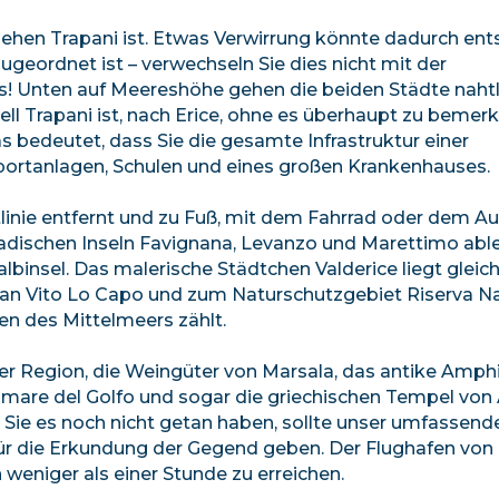
sehen Trapani ist. Etwas Verwirrung könnte dadurch ent
zugeordnet ist – verwechseln Sie dies nicht mit der
es! Unten auf Meereshöhe gehen die beiden Städte naht
ll Trapani ist, nach Erice, ohne es überhaupt zu bemerk
bedeutet, dass Sie die gesamte Infrastruktur einer
Sportanlagen, Schulen und eines großen Krankenhauses.
tlinie entfernt und zu Fuß, mit dem Fahrrad oder dem Au
gadischen Inseln Favignana, Levanzo und Marettimo abl
Halbinsel. Das malerische Städtchen Valderice liegt gleic
San Vito Lo Capo und zum Naturschutzgebiet Riserva Na
en des Mittelmeers zählt.
der Region, die Weingüter von Marsala, das antike Amph
are del Golfo und sogar die griechischen Tempel von 
s Sie es noch nicht getan haben, sollte unser umfassend
für die Erkundung der Gegend geben. Der Flughafen von
 weniger als einer Stunde zu erreichen.