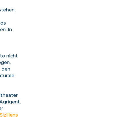
stehen,
los
en. In
to nicht
egen,
h den
turale
itheater
Agrigent,
er
Siziliens