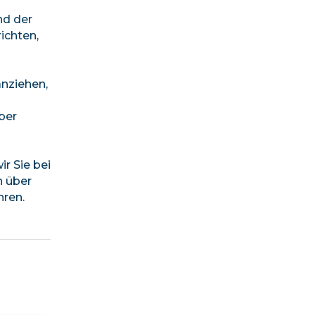
nd der
ichten,
anziehen,
ber
ir Sie bei
n über
hren.