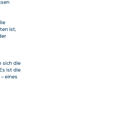
ssen
lie
en ist,
der
 sich die
s ist die
 – eines