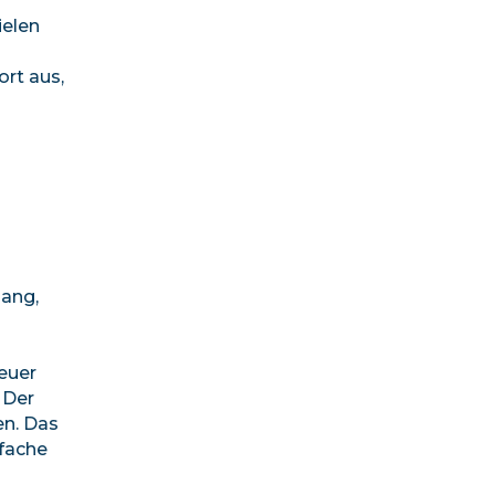
ielen
rt aus,
gang,
neuer
 Der
en. Das
fache