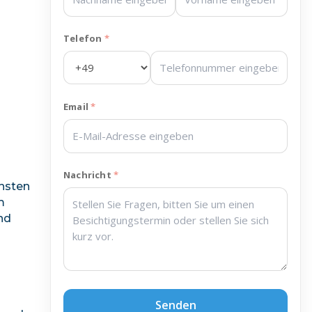
Telefon
Email
Nachricht
chsten
m
nd
Senden