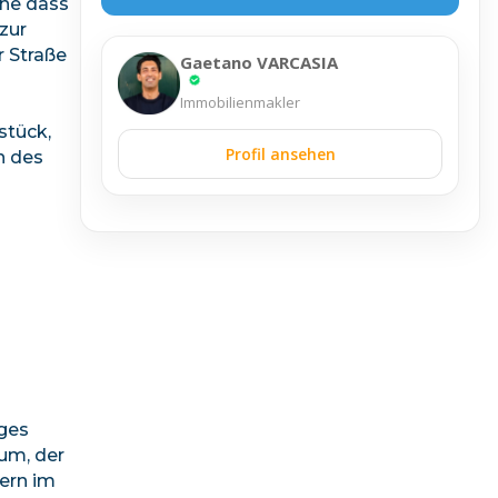
hne dass
zur
r Straße
Gaetano VARCASIA
Immobilienmakler
stück,
Profil ansehen
n des
iges
um, der
lern im