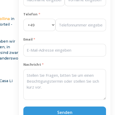
Telefon
ollina
in
rteil -
Email
aben wir
n, in
 sind zwar
n anderswo
Nachricht
Casa Li
Senden