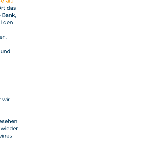
efalù
rt das
e Bank,
l den
en.
 und
 wir
gesehen
 wieder
eines