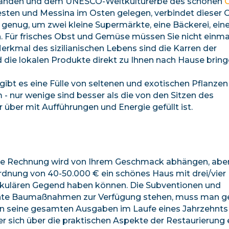
ränden und dem UNESCO-Weltkulturerbe des schönen
C
ten und Messina im Osten gelegen, verbindet dieser O
oß genug, um zwei kleine Supermärkte, eine Bäckerei, ein
n. Für frisches Obst und Gemüse müssen Sie nicht einma
Merkmal des sizilianischen Lebens sind die Karren der
die lokalen Produkte direkt zu Ihnen nach Hause bring
ibt es eine Fülle von seltenen und exotischen Pflanzen
 nur wenige sind besser als die von den Sitzen des
 über mit Aufführungen und Energie gefüllt ist.
ltige Rechnung wird von Ihrem Geschmack abhängen, aber
nordnung von 40-50.000 € ein schönes Haus mit drei/vier
akulären Gegend haben können. Die Subventionen und
iziente Baumaßnahmen zur Verfügung stehen, muss man 
ann seine gesamten Ausgaben im Laufe eines Jahrzehnts
r sich über die praktischen Aspekte der Restaurierung 