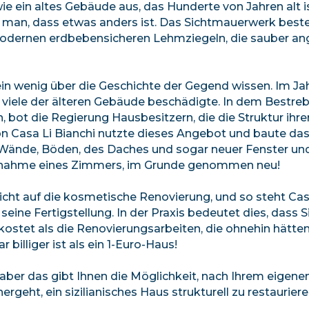
e ein altes Gebäude aus, das Hunderte von Jahren alt is
t man, dass etwas anders ist. Das Sichtmauerwerk beste
s modernen erdbebensicheren Lehmziegeln, die sauber a
ein wenig über die Geschichte der Gegend wissen. Im Ja
viele der älteren Gebäude beschädigte. In dem Bestreb
 bot die Regierung Hausbesitzern, die die Struktur ihre
von Casa Li Bianchi nutzte dieses Angebot und baute das
er Wände, Böden, des Daches und sogar neuer Fenster un
Ausnahme eines Zimmers, im Grunde genommen neu!
nicht auf die kosmetische Renovierung, und so steht Cas
seine Fertigstellung. In der Praxis bedeutet dies, dass S
ostet als die Renovierungsarbeiten, die ohnehin hätte
illiger ist als ein 1-Euro-Haus!
ber das gibt Ihnen die Möglichkeit, nach Ihrem eigenen 
geht, ein sizilianisches Haus strukturell zu restauriere