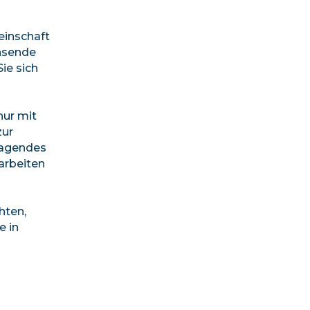
einschaft
chsende
ie sich
nur mit
zur
rragendes
arbeiten
hten,
e in