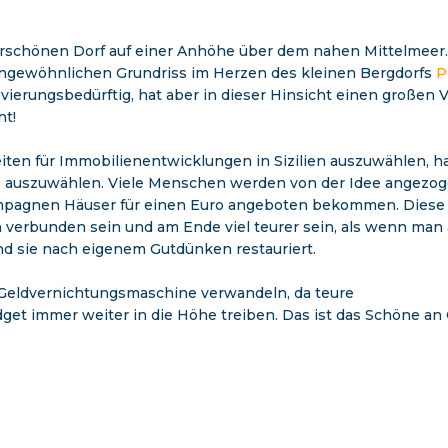
erschönen Dorf auf einer Anhöhe über dem nahen Mittelmeer.
m ungewöhnlichen Grundriss im Herzen des kleinen Bergdorfs
P
erungsbedürftig, hat aber in dieser Hinsicht einen großen Vo
ht!
iten für Immobilienentwicklungen in Sizilien auszuwählen, h
i
auszuwählen. Viele Menschen werden von der Idee angezoge
ekampagnen Häuser für einen Euro angeboten bekommen. Diese
n verbunden sein und am Ende viel teurer sein, als wenn ma
nd sie nach eigenem Gutdünken restauriert.
e Geldvernichtungsmaschine verwandeln, da teure
et immer weiter in die Höhe treiben. Das ist das Schöne an 