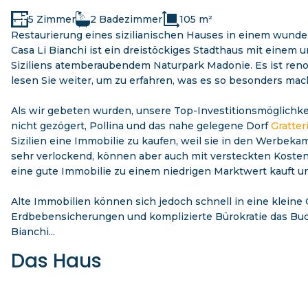
5 Zimmer
2 Badezimmer
105 m²
Restaurierung eines sizilianischen Hauses in einem wund
Casa Li Bianchi ist ein dreistöckiges Stadthaus mit eine
Siziliens atemberaubendem Naturpark Madonie. Es ist renovi
lesen Sie weiter, um zu erfahren, was es so besonders mac
Als wir gebeten wurden, unsere Top-Investitionsmöglichke
nicht gezögert, Pollina und das nahe gelegene Dorf
Gratter
Sizilien eine Immobilie zu kaufen, weil sie in den Werb
sehr verlockend, können aber auch mit versteckten Koste
eine gute Immobilie zu einem niedrigen Marktwert kauft u
Alte Immobilien können sich jedoch schnell in eine klein
Erdbebensicherungen und komplizierte Bürokratie das Budg
Bianchi...
Das Haus