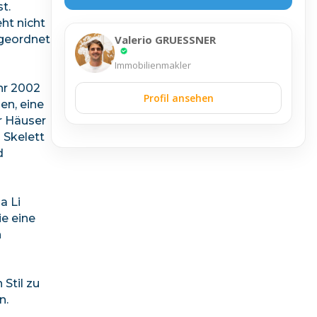
t.
ht nicht
Valerio GRUESSNER
ngeordnet
Immobilienmakler
hr 2002
Profil ansehen
en, eine
r Häuser
 Skelett
d
a Li
ie eine
n
Stil zu
n.