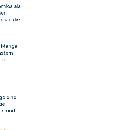
emlos als
mer
n man die
de Menge
nstern
ume
ge eine
ige
en rund