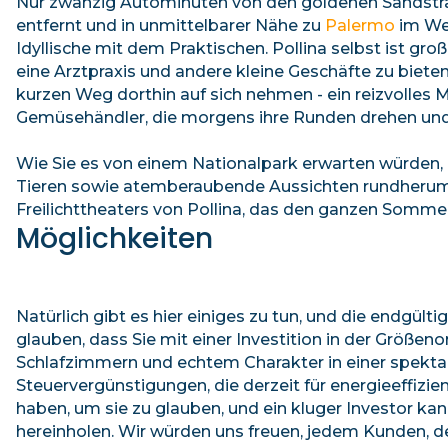
Nur zwanzig Autominuten von den goldenen Sandst
entfernt und in unmittelbarer Nähe zu
Palermo
im Wes
Idyllische mit dem Praktischen. Pollina selbst ist gr
eine Arztpraxis und andere kleine Geschäfte zu biete
kurzen Weg dorthin auf sich nehmen - ein reizvolles 
Gemüsehändler, die morgens ihre Runden drehen und 
Wie Sie es von einem Nationalpark erwarten würden, g
Tieren sowie atemberaubende Aussichten rundherum -
Freilichttheaters von Pollina, das den ganzen Sommer
Möglichkeiten
Natürlich gibt es hier einiges zu tun, und die endgü
glauben, dass Sie mit einer Investition in der Größe
Schlafzimmern und echtem Charakter in einer spekt
Steuervergünstigungen, die derzeit für energieeff
haben, um sie zu glauben, und ein kluger Investor k
hereinholen. Wir würden uns freuen, jedem Kunden, de