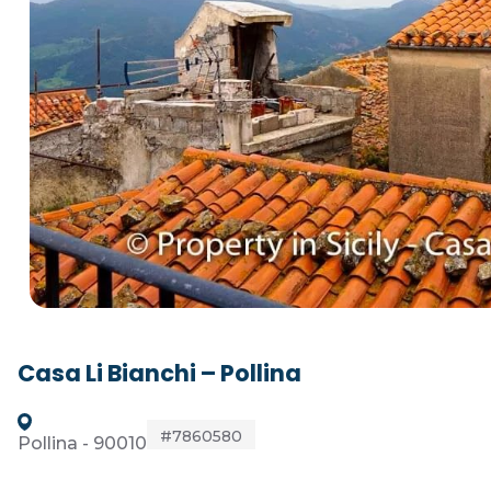
Casa Li Bianchi – Pollina
#7860580
Pollina - 90010