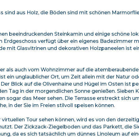
 sind aus Holz, die Böden sind mit schönen Marmorfli
inen beeindruckenden Steinkamin und einige schöne lok
m Erdgeschoss verfügt über ein eigenes Badezimmer mi
e mit Glasvitrinen und dekorativen Holzpaneelen ist ei
mer als auch vom Wohnzimmer auf die atemberaubende
t ein unglaublicher Ort, um Zeit allein mit der Natur ode
Der Blick auf die Olivenhaine und Hügel im Osten ist pe
n den Tag in der morgendlichen Sonne genießen. Sieben 
gen sogar das Meer sehen. Die Terrasse erstreckt sich u
 in der Sie im Freien stilvoll speisen können.
r virtuellen Tour sehen können, wird es von den derzeiti
zt. Der Zickzack-Ziegelboden und das Parkett, die Sie
ung, da es sich tatsächlich um dünnes Linoleum auf ei