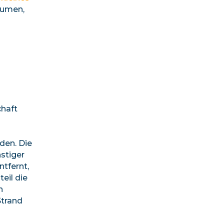
aumen,
chaft
den. Die
nstiger
ntfernt,
eil die
n
Strand