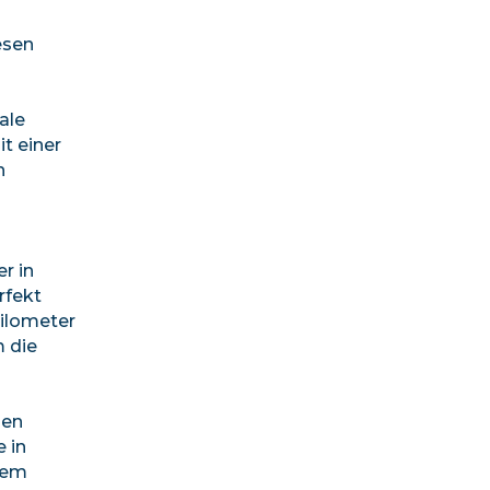
esen
ale
t einer
n
r in
rfekt
Kilometer
m die
gen
 in
nem