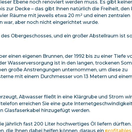
dieser Ebene noch renoviert werden muss. Es gibt keine
s zur Decke – das gibt Ihnen natürlich die Freiheit, de
vier Räume mit jeweils etwa 20 m² und einen zentralen F
war, aber noch nicht eingerichtet wurde.
 des Obergeschosses, und ein großer Abstellraum ist s
über einen eigenen Brunnen, der 1992 bis zu einer Tiefe 
der Wasserversorgung ist in den langen, trockenen So
 haben große Anstrengungen unternommen, um diese zu
 Zisterne mit einem Durchmesser von 13 Metern und eine
rzeugt, Abwasser fließt in eine Klärgrube und Strom wi
lefon erreichen Sie eine gute Internetgeschwindigkeit
in Glasfaserkabel hinzugefügt werden.
jährlich fast 200 Liter hochwertiges Öl liefern dürften
, die Ihnen dabei helfen können, daraus ein
profitables