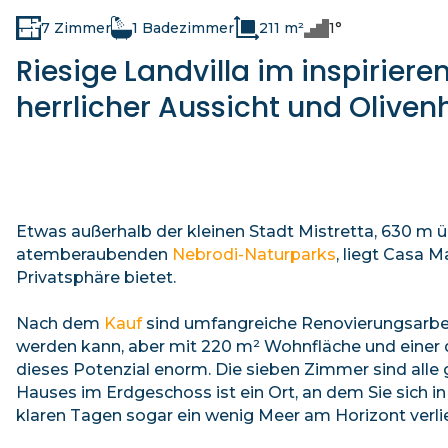
7 Zimmer
1 Badezimmer
211 m²
1°
Riesige Landvilla im inspiriere
herrlicher Aussicht und Olive
Etwas außerhalb der kleinen Stadt Mistretta, 630 m 
atemberaubenden
Nebrodi-Naturparks
, liegt Casa M
Privatsphäre bietet.
Nach dem
Kauf
sind umfangreiche Renovierungsarbeit
werden kann, aber mit 220 m² Wohnfläche und einer de
dieses Potenzial enorm. Die sieben Zimmer sind alle 
Hauses im Erdgeschoss ist ein Ort, an dem Sie sich
klaren Tagen sogar ein wenig Meer am Horizont verli