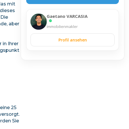
das mit
 dieses
Gaetano VARCASIA
 Die
nde, aber
Immobilienmakler
Profil ansehen
in Ihrer
ngspunkt
 eine 25
versorgt.
erden Sie