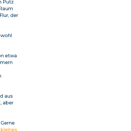
n Putz
n Raum
lur, der
owohl
von etwa
mmern
m
rd aus
, aber
. Gerne
 kleines