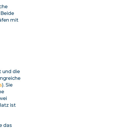
sche
 Beide
äfen mit
t und die
angreiche
s
). Sie
ne
wei
atz ist
e das