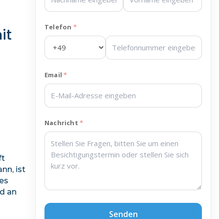
Telefon
it
Email
Nachricht
ft
nn, ist
des
d an
Senden