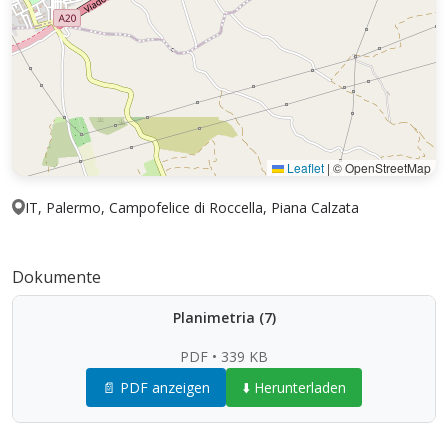
Leaflet
|
© OpenStreetMap
IT, Palermo, Campofelice di Roccella, Piana Calzata
Dokumente
Planimetria (7)
PDF • 339 KB
📄 PDF anzeigen
⬇️ Herunterladen