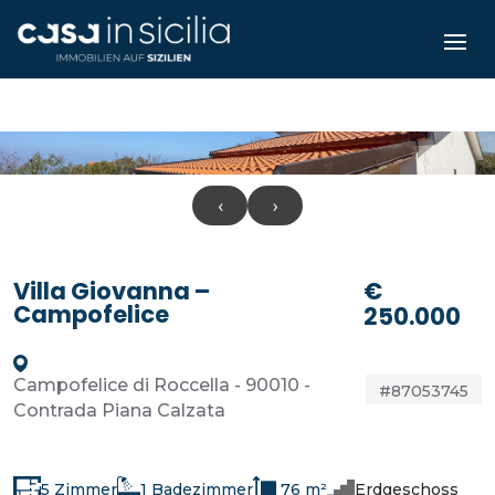
‹
›
Villa Giovanna –
€
Campofelice
250.000
Campofelice di Roccella - 90010 -
#87053745
Contrada Piana Calzata
5 Zimmer
1 Badezimmer
76 m²
Erdgeschoss