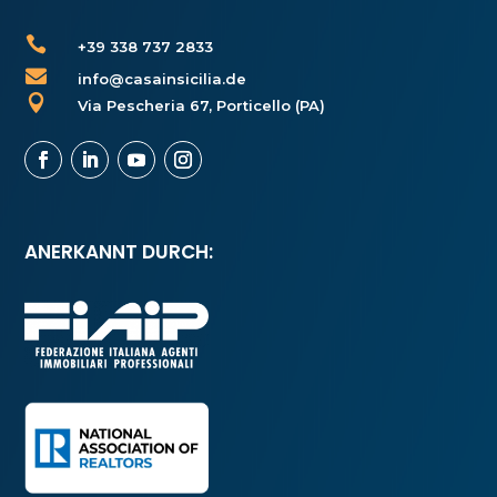

+39 338 737 2833

info@casainsicilia.de

Via Pescheria 67, Porticello (PA)
ANERKANNT DURCH: