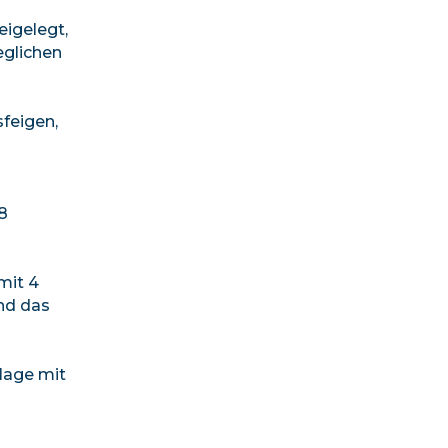
eigelegt,
eglichen
feigen,
8
mit 4
und das
lage mit