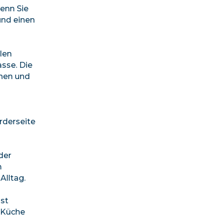
wenn Sie
und einen
len
sse. Die
ehen und
rderseite
der
m
Alltag.
ast
e Küche