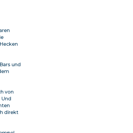
baren
ie
, Hecken
 Bars und
 dem
ch von
. Und
mten
h direkt
Tempel,