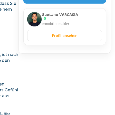
dass Sie
 einem
Gaetano VARCASIA
Immobilienmakler
Profil ansehen
 ist nach
e den
en
as Gefühl
t aus
. Sie