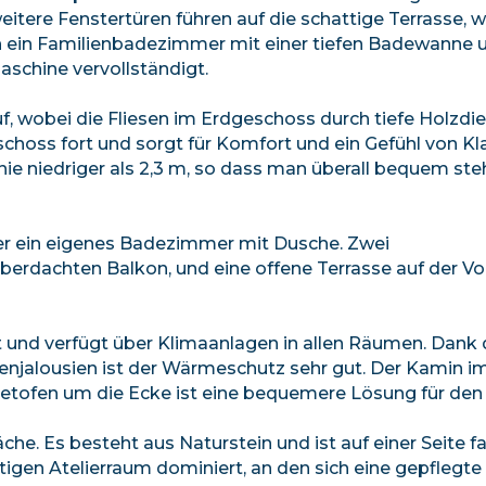
 weitere Fenstertüren führen auf die schattige Terrasse, 
 ein Familienbadezimmer mit einer tiefen Badewanne 
schine vervollständigt.
f, wobei die Fliesen im Erdgeschoss durch tiefe Holzdie
hoss fort und sorgt für Komfort und ein Gefühl von Kla
nie niedriger als 2,3 m, so dass man überall bequem st
er ein eigenes Badezimmer mit Dusche. Zwei
erdachten Balkon, und eine offene Terrasse auf der Vo
t und verfügt über Klimaanlagen in allen Räumen. Dank 
njalousien ist der Wärmeschutz sehr gut. Der Kamin i
lletofen um die Ecke ist eine bequemere Lösung für den 
e. Es besteht aus Naturstein und ist auf einer Seite f
eitigen Atelierraum dominiert, an den sich eine gepflegt