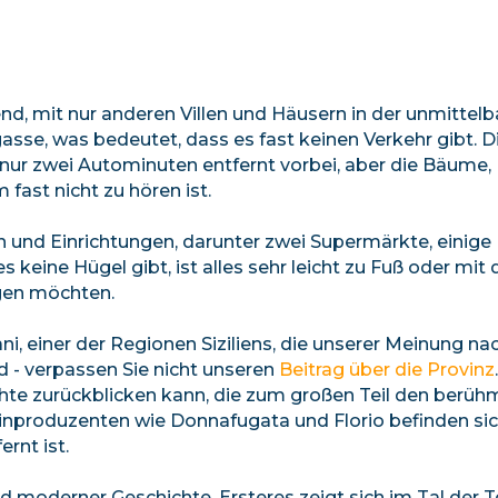
end, mit nur anderen Villen und Häusern in der unmittel
gasse, was bedeutet, dass es fast keinen Verkehr gibt. D
 nur zwei Autominuten entfernt vorbei, aber die Bäume
fast nicht zu hören ist.
n und Einrichtungen, darunter zwei Supermärkte, einige
s keine Hügel gibt, ist alles sehr leicht zu Fuß oder mit
igen möchten.
ni, einer der Regionen Siziliens, die unserer Meinung na
d - verpassen Sie nicht unseren
Beitrag über die Provinz
chte zurückblicken kann, die zum großen Teil den berüh
inproduzenten wie Donnafugata und Florio befinden sic
rnt ist.
nd moderner Geschichte. Ersteres zeigt sich im Tal der 