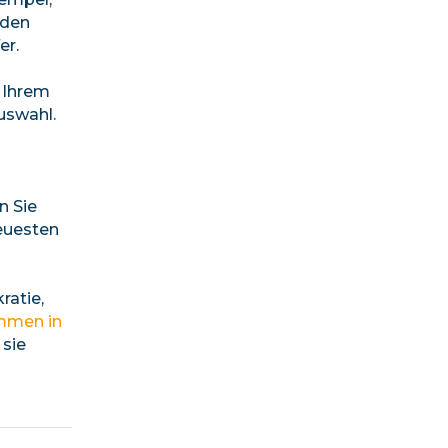
 den
er.
u Ihrem
uswahl.
n Sie
euesten
ratie,
mmen in
 sie