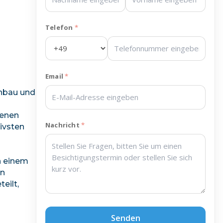
Telefon
Email
anbau und
genen
Nachricht
sivsten
n einem
en
eilt,
Senden