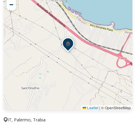
−
🏠
Leaflet
|
© OpenStreetMap
IT, Palermo, Trabia