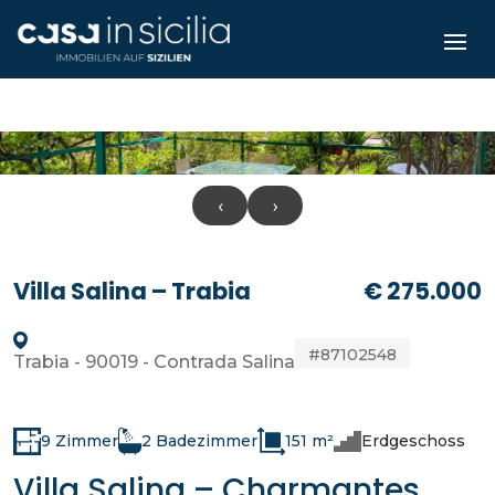
‹
›
Villa Salina – Trabia
€ 275.000
#87102548
Trabia - 90019 - Contrada Salina
9 Zimmer
2 Badezimmer
151 m²
Erdgeschoss
Villa Salina – Charmantes