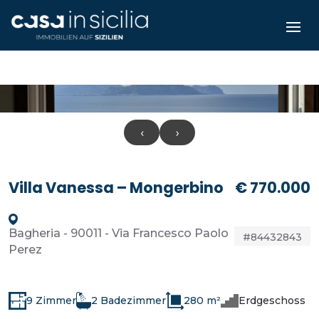
‹
›
Villa Vanessa – Mongerbino
€ 770.000
Bagheria - 90011 - Via Francesco Paolo
#84432843
Perez
9 Zimmer
2 Badezimmer
280 m²
Erdgeschoss