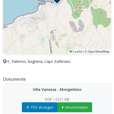
Leaflet
|
© OpenStreetMap
IT, Palermo, Bagheria, Capo Zafferano
Dokumente
Villa Vanessa - Mongerbino
PDF • 1211 KB
📄 PDF anzeigen
⬇️ Herunterladen