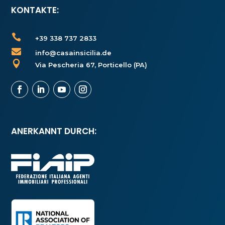
KONTAKTE:

+39 338 737 2833

info@casainsicilia.de

Via Pescheria 67, Porticello (PA)
ANERKANNT DURCH: