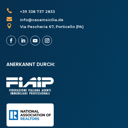

+39 338 737 2833

info@casainsicilia.de

Via Pescheria 67, Porticello (PA)
ANERKANNT DURCH: