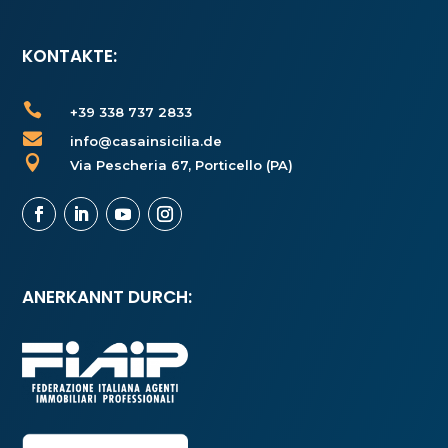
KONTAKTE:

+39 338 737 2833

info@casainsicilia.de

Via Pescheria 67, Porticello (PA)
ANERKANNT DURCH: