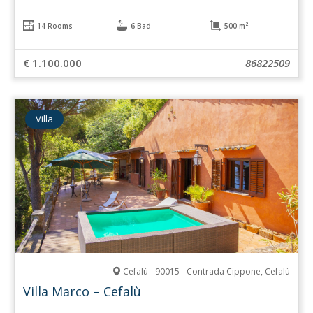
14 Rooms
6 Bad
500 m²
€ 1.100.000
86822509
Villa
Cefalù - 90015 - Contrada Cippone, Cefalù
Villa Marco – Cefalù