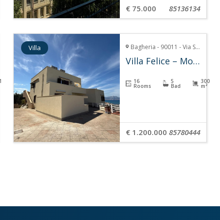
€ 75.000
85136134
Bagheria - 90011 - Via Sant'Isìdoro Monte
Villa
Villa Felice – Mongerbino
1
16
5
300
Rooms
Bad
m²
€ 1.200.000
85780444