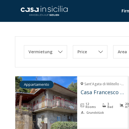
Fir
Vermietung
Price
Area
Sant'Agata di Militello - 98076
Appartamento
Casa Francesco – Sant’Agata
12
3
20
Rooms
Bad
m²
Grundstück