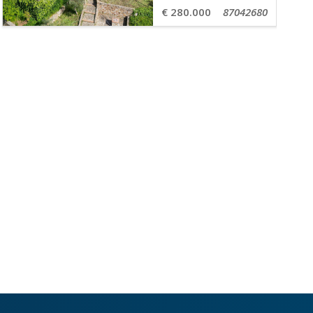
€ 280.000
87042680