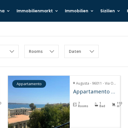
ma
Immobilienmarkt
Immobilien
Sizilien
Rooms
Daten
Augusta - 96011 - Via Orso Mario Corbino
Appartamento
Appartamento Rita – Augusta
0
7
1
110
Rooms
Bad
m²