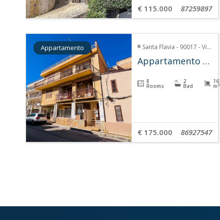
€ 115.000
87259897
Santa Flavia - 90017 - Via Nazario Sauro, 10
Appartamento
Appartamento Michele – Porticello
8
2
16
Rooms
Bad
m²
€ 175.000
86927547