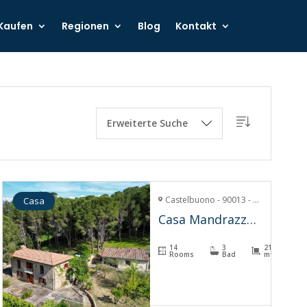
Kaufen
Regionen
Blog
Kontakt
Erweiterte Suche
Castelbuono - 90013 - Contrada Mandrazze
Casa
Casa Mandrazze – Castelbuono
14
3
218
Rooms
Bad
m²