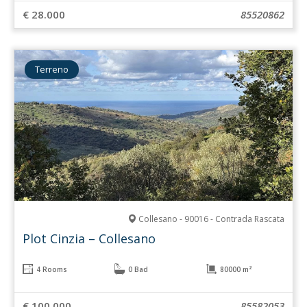
€ 28.000
85520862
Terreno
Collesano - 90016 - Contrada Rascata
Plot Cinzia – Collesano
4 Rooms
0 Bad
80000 m²
€ 100.000
85582053