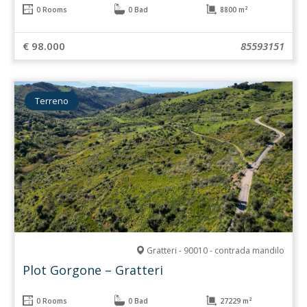
0 Rooms
0 Bad
8800 m²
€ 98.000
85593151
Terreno
Gratteri - 90010 - contrada mandilo
Plot Gorgone – Gratteri
0 Rooms
0 Bad
27229 m²