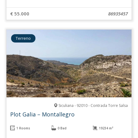
€ 55.000
86935457
Terreno
Siculiana - 92010 - Contrada Torre Salsa
Plot Galia – Montallegro
1 Rooms
0 Bad
19234 m²