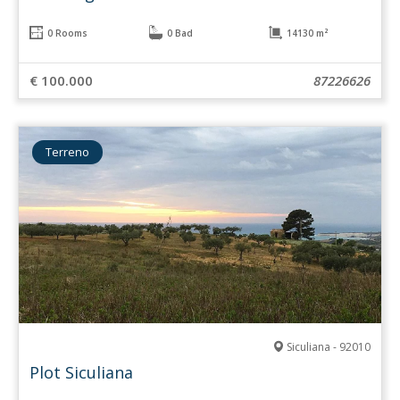
0 Rooms
0 Bad
14130 m²
€ 100.000
87226626
Terreno
Siculiana - 92010
Plot Siculiana