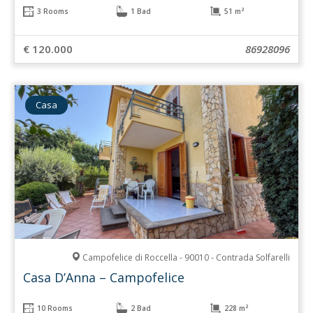
3 Rooms
1 Bad
51 m²
€ 120.000
86928096
Casa
Campofelice di Roccella - 90010 - Contrada Solfarelli
Casa D’Anna – Campofelice
10 Rooms
2 Bad
228 m²