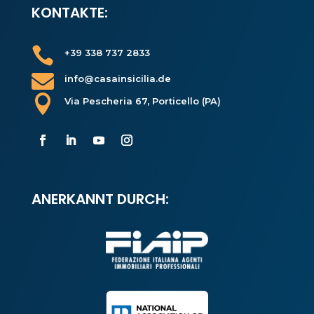
KONTAKTE:

+39 338 737 2833

info@casainsicilia.de

Via Pescheria 67, Porticello (PA)
ANERKANNT DURCH: