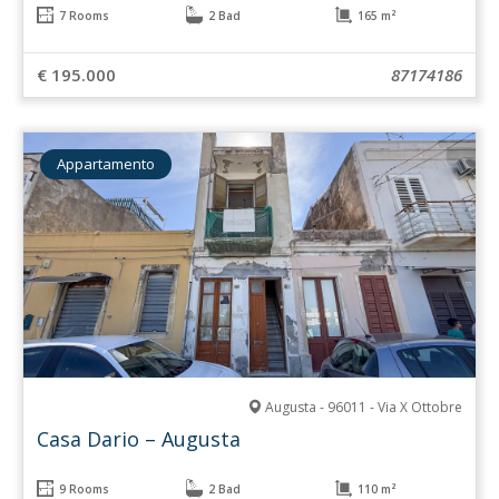
7 Rooms
2 Bad
165 m²
€ 195.000
87174186
Appartamento
Augusta - 96011 - Via X Ottobre
Casa Dario – Augusta
9 Rooms
2 Bad
110 m²