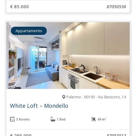
€ 85.000
87050536
Appartamento
Palermo - 90100 - Via Stesicoro, 14
White Loft – Mondello
3 Rooms
1 Bad
49 m²
€ 295.000
87053512