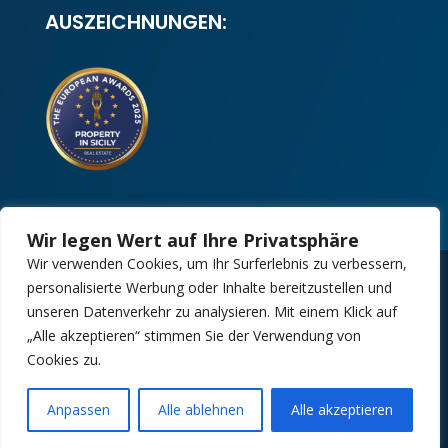
AUSZEICHNUNGEN:
Wir legen Wert auf Ihre Privatsphäre
Wir verwenden Cookies, um Ihr Surferlebnis zu verbessern,
personalisierte Werbung oder Inhalte bereitzustellen und
Copyright 2025 | Property in Sicily S.R.L. –
unseren Datenverkehr zu analysieren. Mit einem Klick auf
International Real Estate Agency • P.IVA: IT –
„Alle akzeptieren“ stimmen Sie der Verwendung von
06925560820 • REA: PA – 425350
Cookies zu.
Design by:
Kappaelle Comunicazione
Anpassen
Alle ablehnen
Alle akzeptieren
Open ch