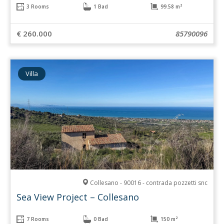
3 Rooms
1 Bad
99.58 m²
€ 260.000
85790096
Villa
Collesano - 90016 - contrada pozzetti snc
Sea View Project – Collesano
7 Rooms
0 Bad
150 m²