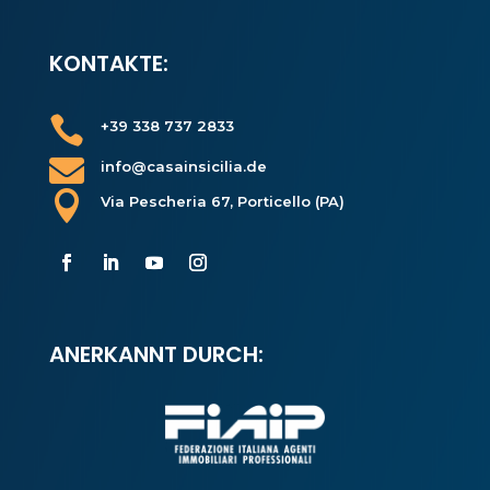
KONTAKTE:

+39 338 737 2833

info@casainsicilia.de

Via Pescheria 67, Porticello (PA)
ANERKANNT DURCH: