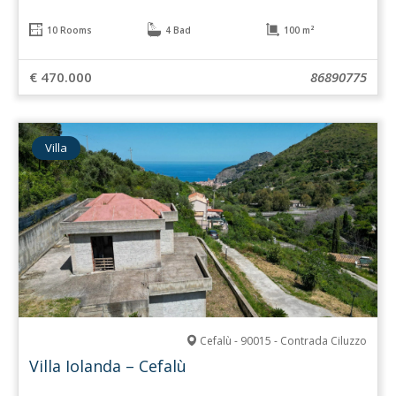
10 Rooms
4 Bad
100 m²
€ 470.000
86890775
Villa
Cefalù - 90015 - Contrada Ciluzzo
Villa Iolanda – Cefalù