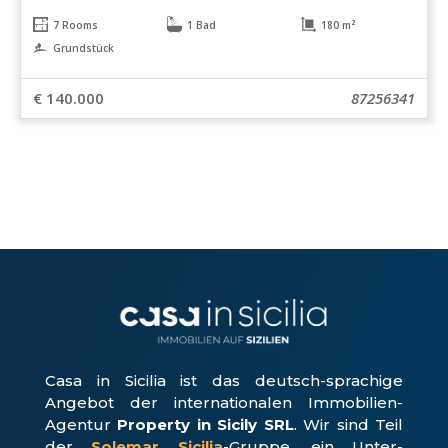
7 Rooms
1 Bad
180 m²
Grundstück
€ 140.000
87256341
Casa in Sicilia ist das deutsch-sprachige
Angebot der internationalen Immobilien-
Agentur
Property in Sicily SRL
. Wir sind Teil
der
Solemar Sicilia
-Gruppe, ein Unter­