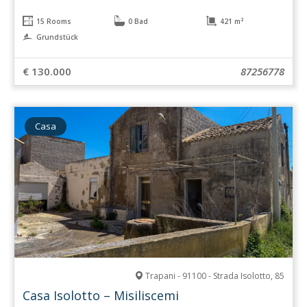
15 Rooms
0 Bad
421 m²
Grundstück
€ 130.000
87256778
Casa
Trapani - 91100 - Strada Isolotto, 85
Casa Isolotto – Misiliscemi