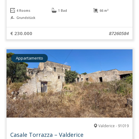
4 Rooms
1 Bad
66 m²
Grundstück
€ 230.000
87260584
Appartamento
Valderice - 91019
Casale Torrazza – Valderice