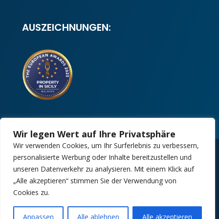
AUSZEICHNUNGEN:
Wir legen Wert auf Ihre Privatsphäre
Wir verwenden Cookies, um Ihr Surferlebnis zu verbessern,
personalisierte Werbung oder Inhalte bereitzustellen und
Copyright 2025 | Property in Sicily S.R.L. –
unseren Datenverkehr zu analysieren. Mit einem Klick auf
International Real Estate Agency • P.IVA: IT –
„Alle akzeptieren“ stimmen Sie der Verwendung von
06925560820 • REA: PA – 425350
Cookies zu.
Design by:
Kappaelle Comunicazione
Anpassen
Alle ablehnen
Alle akzeptieren