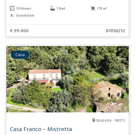
10 Rooms
1 Bad
175 m²
Grundstück
€ 99.000
87056212
Casa
Mistretta - 98073
Casa Franco – Mistretta