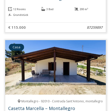
12 Rooms
3 Bad
200 m²
Grundstück
€ 115.000
87259897
Casa
Montallegro - 92010 - Contrada Sant'Antonio, montallegro
Casetta Marcella – Montallegro