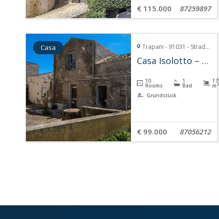
€ 115.000
87259897
Trapani - 91031 - Strada Isolotto, 85
Casa
Casa Isolotto – Misiliscemi
10
1
17
Rooms
Bad
m²
Grundstück
€ 99.000
87056212