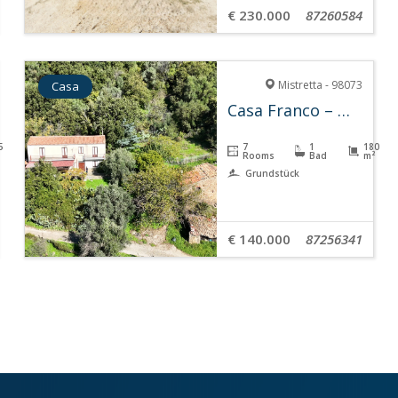
€ 230.000
87260584
Mistretta - 98073
Casa
Casa Franco – Mistretta
5
7
1
180
Rooms
Bad
m²
Grundstück
€ 140.000
87256341