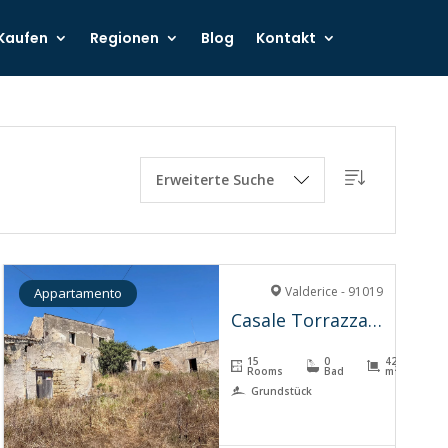
Kaufen
Regionen
Blog
Kontakt
Erweiterte Suche
Valderice - 91019
Appartamento
Casale Torrazza – Valderice
15
0
421
Rooms
Bad
m²
Grundstück