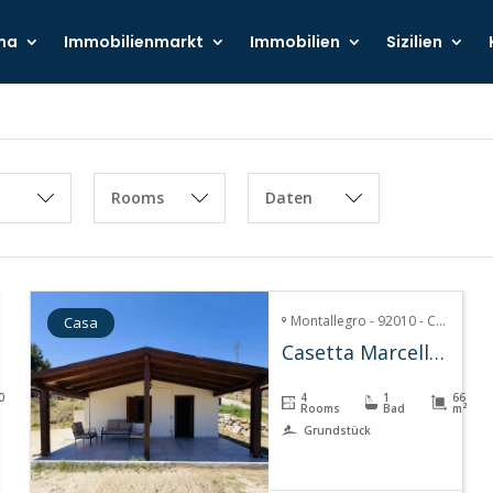
ma
Immobilienmarkt
Immobilien
Sizilien
Rooms
Daten
Montallegro - 92010 - Contrada Sant'Antonio, montallegro
Casa
Casetta Marcella – Montallegro
0
4
1
66
Rooms
Bad
m²
Grundstück