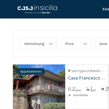
Fir
Vermietung
Price
Area
Sant'Agata di Militello - 98076
Appartamento
Casa Francesco – Sant’Agata
12
3
20
Rooms
Bad
m²
Grundstück