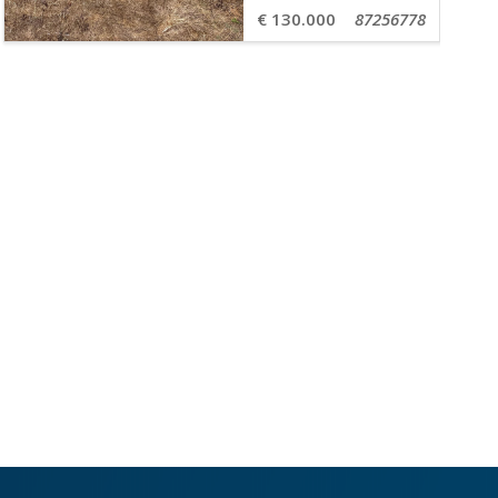
€ 130.000
87256778